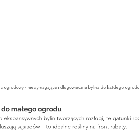
iec ogrodowy - niewymagająca i długowieczna bylina do każdego ogrod
y do małego ogrodu
 ekspansywnych bylin tworzących rozłogi, te gatunki rozr
łuszają sąsiadów – to idealne rośliny na front rabaty.