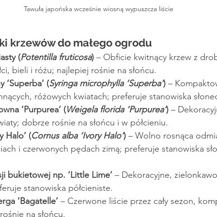
Tawuła japońska wcześnie wiosną wypuszcza liście
ki krzewów do małego ogrodu
asty (
Potentilla fruticosa
)
 – Obficie kwitnący krzew z dro
i, bieli i różu; najlepiej rośnie na słońcu.
ny ‘Superba’ (
Syringa microphylla ‘Superba’
)
 – Kompakto
hnących, różowych kwiatach; preferuje stanowiska słone
wna ‘Purpurea’ (
Weigela florida ‘Purpurea’
) 
– Dekoracy
kwiaty; dobrze rośnie na słońcu i w półcieniu.
y Halo’ (
Cornus alba ‘Ivory Halo’
)
 – Wolno rosnąca odmia
ciach i czerwonych pędach zimą; preferuje stanowiska sł
i bukietowej np. ‘Little Lime’
 – Dekoracyjne, zielonkawo
feruje stanowiska półcieniste.
rga ‘Bagatelle’
 – Czerwone liście przez cały sezon, ko
j rośnie na słońcu.