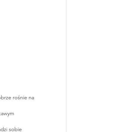
obrze rośnie na 
skawym 
adzi sobie 