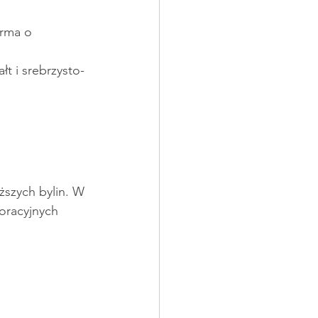
orma o 
łt i srebrzysto-
ższych bylin. W 
oracyjnych 