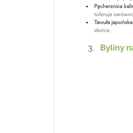
Pęcherznica kalin
toleruje zarówno
Tawuła japońska
słońce.
Byliny n