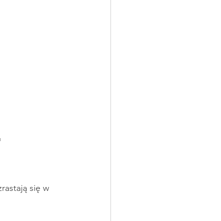
u
astają się w 