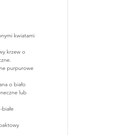
bnymi kwiatami 
wy krzew o 
czne.
jne purpurowe 
na o biało 
oneczne lub 
-białe 
mpaktowy 