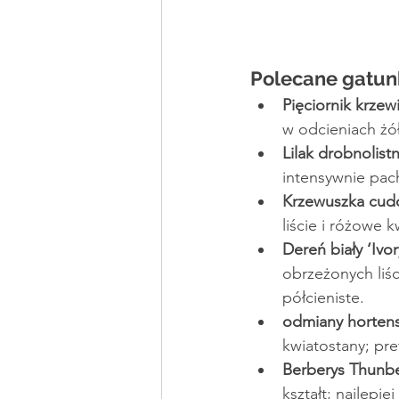
Polecane gatun
Pięciornik krzewi
w odcieniach żółc
Lilak drobnolist
intensywnie pac
Krzewuszka cudo
liście i różowe 
Dereń biały ‘Ivor
obrzeżonych liś
półcieniste.
odmiany hortensj
kwiatostany; pre
Berberys Thunbe
kształt; najlepie