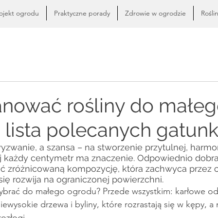
ojekt ogrodu
Praktyczne porady
Zdrowie w ogrodzie
Rośli
anować rośliny do małe
 lista polecanych gatun
yzwanie, a szansa – na stworzenie przytulnej, harmoni
rej każdy centymetr ma znaczenie. Odpowiednio dobra
 zróżnicowaną kompozycję, która zachwyca przez ca
 się rozwija na ograniczonej powierzchni.
 wybrać do małego ogrodu? Przede wszystkim: karłowe od
ewysokie drzewa i byliny, które rozrastają się w kępy, a 
ozłogi.