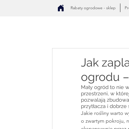
Rabaty ogrodowe - sklep
Pr
Jak zapl
ogrodu –
Mały ogród to nie w
przestrzeni, w któ
pozwalają zbudować
przytłacza i dobrze
Jakie rośliny warto
o zwartym pokroju, ni
ekspansywnie przez r