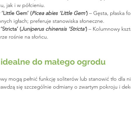
, jak i w półcieniu.
 ‘Little Gem’ (
Picea abies ‘Little Gem’
)
 – Gęsta, płaska f
onych igłach; preferuje stanowiska słoneczne.
Stricta’ (
Juniperus chinensis ‘Stricta’
)
 – Kolumnowy kszta
brze rośnie na słońcu.
 idealne do małego ogrodu
y mogą pełnić funkcję soliterów lub stanowić tło dla ni
awdzą się szczególnie odmiany o zwartym pokroju i dek