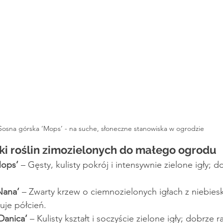
Sosna górska ‘Mops’ - na suche, słoneczne stanowiska w ogrodzie
ki roślin zimozielonych do małego ogrodu
ops’ 
– Gęsty, kulisty pokrój i intensywnie zielone igły; d
Nana’
 – Zwarty krzew o ciemnozielonych igłach z niebie
uje półcień.
Danica’
 – Kulisty kształt i soczyście zielone igły; dobrze r