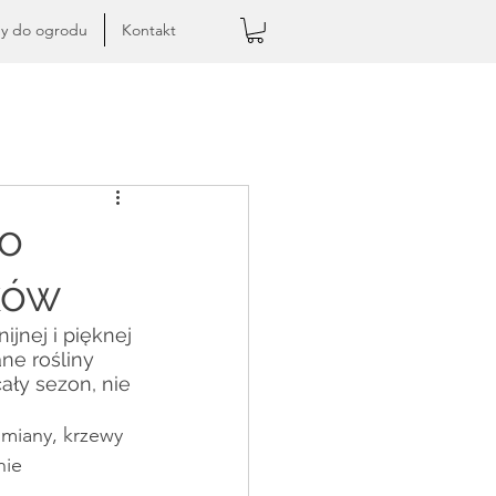
ny do ogrodu
Kontakt
go
ków
jnej i pięknej 
ne rośliny 
ły sezon, nie 
miany, krzewy 
nie 