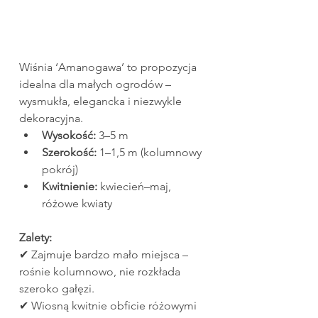
Wiśnia ‘Amanogawa’ to propozycja 
idealna dla małych ogrodów – 
wysmukła, elegancka i niezwykle 
dekoracyjna.
Wysokość:
 3–5 m
Szerokość:
 1–1,5 m (kolumnowy 
pokrój)
Kwitnienie:
 kwiecień–maj, 
różowe kwiaty
Zalety:
✔ Zajmuje bardzo mało miejsca – 
rośnie kolumnowo, nie rozkłada 
szeroko gałęzi.
✔ Wiosną kwitnie obficie różowymi 