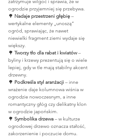
zatrzymuje wilgoć i sprawia, że w 
ogrodzie przyjemniej się przebywa.
🌳 
Nadaje przestrzeni głębię
 – 
wertykalne elementy „unoszą” 
ogród, sprawiając, że nawet 
niewielki fragment ziemi wydaje się 
większy.
🌳 
Tworzy tło dla rabat i kwiatów
 – 
byliny i krzewy prezentują się o wiele 
lepiej, gdy w tle mają stabilny akcent 
drzewny.
🌳 
Podkreśla styl aranżacji
 – inne 
wrażenie daje kolumnowa wiśnia w 
ogrodzie nowoczesnym, a inne 
romantyczny głóg czy delikatny klon 
w ogrodzie japońskim.
🌳 
Symbolika drzewa
 – w kulturze 
ogrodowej drzewo oznacza stałość, 
zakorzenienie i poczucie domu.