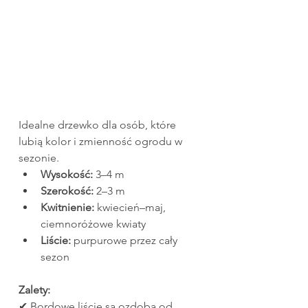
Idealne drzewko dla osób, które 
lubią kolor i zmienność ogrodu w 
sezonie.
Wysokość:
 3–4 m
Szerokość:
 2–3 m
Kwitnienie:
 kwiecień–maj, 
ciemnoróżowe kwiaty
Liście:
 purpurowe przez cały 
sezon
Zalety:
✔ Bordowe liście są ozdobą od 