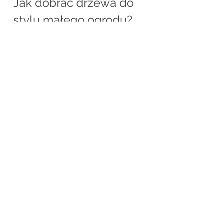
Jak dobrać drzewa do 
stylu małego ogrodu?
Nowoczesny ogród
 → wybierz 
drzewa o wyrazistym, 
kolumnowym pokroju, np. 
wiśnię ‘Amanogawa’.
Romantyczny ogród 
przydomowy
 → sprawdzi się 
głóg ‘Paul’s Scarlet’ lub jabłoń 
‘Royalty’.
Ogród japoński lub naturalny
 → 
postaw na klon palmowy 
‘Bloodgood’.
Elegancka aranżacja 
reprezentacyjna
 → świetnie 
sprawdzi się ambrowiec 
‘Gumball’.