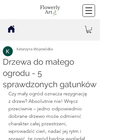
Katarzyna Wojewódka
Drzewa do małego
ogrodu - 5
sprawdzonych gatunków
Czy mały ogród oznacza rezygnację 
z drzew? Absolutnie nie! Wręcz 
przeciwnie – jedno odpowiednio 
dobrane drzewo może odmienić 
charakter całej przestrzeni, 
wprowadzić cień, nadać jej rytm i 
sprawić, że ogród będzie wyglądał 