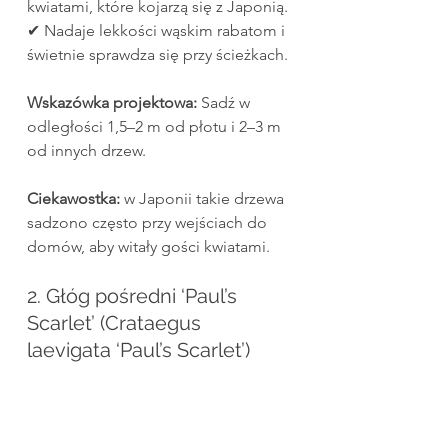
kwiatami, które kojarzą się z Japonią.
✔ Nadaje lekkości wąskim rabatom i 
świetnie sprawdza się przy ścieżkach.
Wskazówka projektowa:
 Sadź w 
odległości 1,5–2 m od płotu i 2–3 m 
od innych drzew.
Ciekawostka:
 w Japonii takie drzewa 
sadzono często przy wejściach do 
domów, aby witały gości kwiatami.
2. Głóg pośredni ‘Paul’s 
Scarlet’ (Crataegus 
laevigata ‘Paul’s Scarlet’)