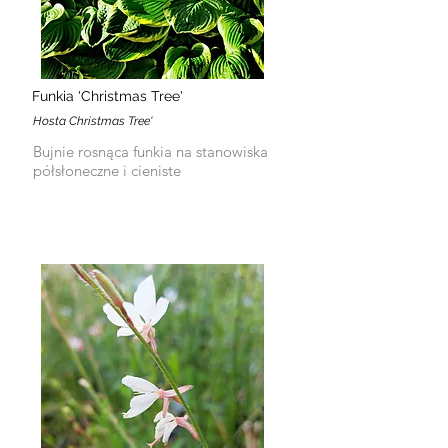
Funkia 'Christmas Tree'
Hosta Christmas Tree'
Bujnie rosnąca funkia na stanowiska
półsłoneczne i cieniste