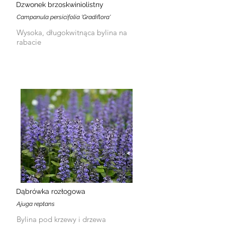
Dzwonek brzoskwiniolistny
Campanula persicifolia 'Gradiflora'
Wysoka, długokwitnąca bylina na
rabacie
Dąbrówka rozłogowa
Ajuga reptans
Bylina pod krzewy i drzewa