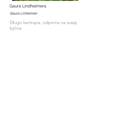
Gaura Lindheimera
Gaura Linheimeri
Długo kwitnąca, odporna na suszę
bylina
Goździk pierzasty
Dianthus plumarius
Niska bylina na przód rabaty