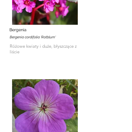
Bergenia
Bergenia cordifolia 'Rotblum'
Różowe kwiaty i duże, błyszczące z
liście