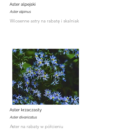
Aster alpejski
Aster alpinus
Wiosenne astry na rabatę i skalniak
Aster krzaczasty
Aster divaricatus
Aster na rabaty w półcieniu