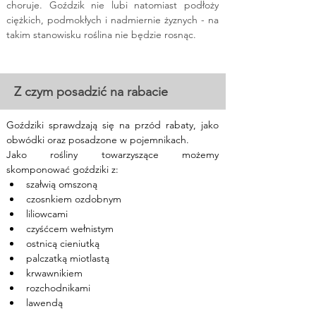
choruje. Goździk nie lubi natomiast podłoży 
ciężkich, podmokłych i nadmiernie żyznych - na 
takim stanowisku roślina nie będzie rosnąc.
Z czym posadzić na rabacie
Goździki sprawdzają się na przód rabaty, jako 
obwódki oraz posadzone w pojemnikach.
Jako rośliny towarzyszące możemy 
skomponować goździki z:
szałwią omszoną
czosnkiem ozdobnym
liliowcami
czyśćcem wełnistym
ostnicą cieniutką
palczatką miotlastą
krwawnikiem
rozchodnikami
lawendą