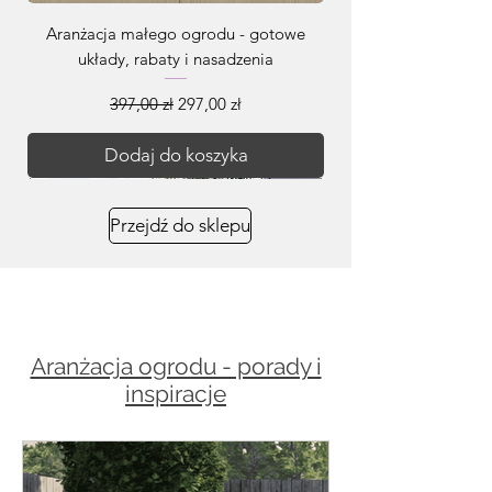
Aranżacja małego ogrodu - gotowe
układy, rabaty i nasadzenia
Regularna cena
Cena rabatowa
397,00 zł
297,00 zł
Dodaj do koszyka
Przejdź do sklepu
Aranżacja ogrodu - porady i
inspiracje