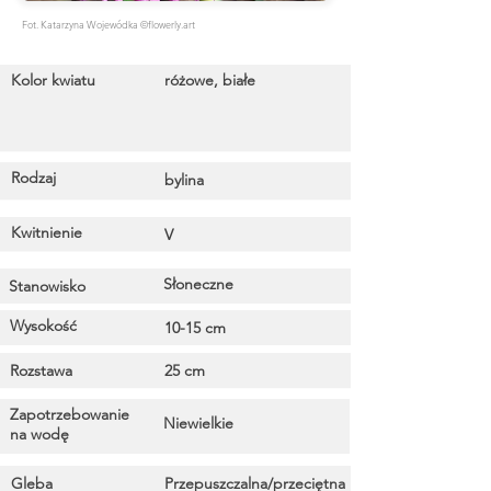
Fot. Katarzyna Wojewódka ©flowerly.art
Kolor kwiatu
różowe, białe
Rodzaj
bylina
Kwitnienie
V
Słoneczne
Stanowisko
Wysokość
10-15 cm
Rozstawa
25 cm
Zapotrzebowanie
Niewielkie
na wodę
Gleba
Przepuszczalna/przeciętna