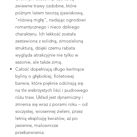
zwiewne trawy ozdobne, które
późnym latem tworzą zjawiskową,
"różową mgłę", nadając ogrodowi
romantycznego i nieco dzikiego
charakteru. Ich lekkość została
zestawiona z solidną, zimozieloną
strukturą, dzięki czemu rabata
wygląda atrakcyjnie nie tylko w
sezonie, ale także zimą.
Całość dopełniają długo kwitnące
byliny o głębokiej, fioletowej
barwie, które pięknie odcinają się
na tle srebrzystych liści i pudrowego
różu traw. Układ jest dynamiczny i
zmienia się wraz z porami roku – od
soczystej, wiosennej zieleni, przez
letnią eksplozję kwiatów, aż po
jesienne, malownicze
przebarwienia.