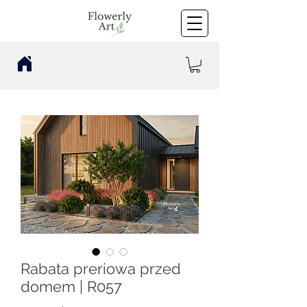
Rabata preriowa przed
domem | R057