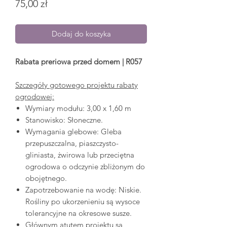
Cena
75,00 zł
Dodaj do koszyka
Rabata preriowa przed domem | R057
Szczegóły gotowego projektu rabaty
ogrodowej:
Wymiary modułu: 3,00 x 1,60 m
Stanowisko: Słoneczne.
Wymagania glebowe: Gleba
przepuszczalna, piaszczysto-
gliniasta, żwirowa lub przeciętna
ogrodowa o odczynie zbliżonym do
obojętnego.
Zapotrzebowanie na wodę: Niskie.
Rośliny po ukorzenieniu są wysoce
tolerancyjne na okresowe susze.
Głównym atutem projektu są