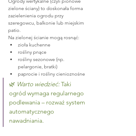
Ogrody wertykalne (czyli pionowe 
zielone ściany) to doskonała forma 
zazielenienia ogrodu przy 
szeregowcu, balkonie lub miejskim 
patio.
Na zielonej ścianie mogą rosnąć:
zioła kuchenne
rośliny pnące
rośliny sezonowe (np. 
pelargonie, bratki)
paprocie i rośliny cienioznośne
🌿 
Warto wiedzieć:
 Taki 
ogród wymaga regularnego 
podlewania – rozważ system 
automatycznego 
nawadniania.