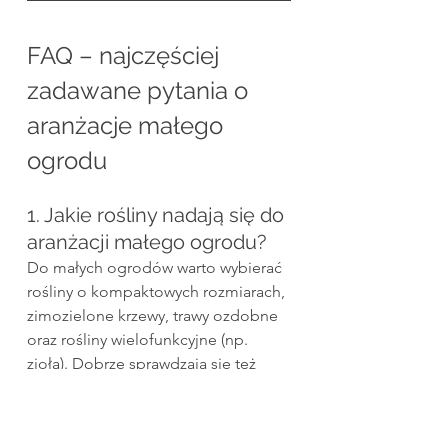
FAQ – najczęściej 
zadawane pytania o 
aranżacje małego 
ogrodu
1. Jakie rośliny nadają się do 
aranżacji małego ogrodu?
Do małych ogrodów warto wybierać 
rośliny o kompaktowych rozmiarach, 
zimozielone krzewy, trawy ozdobne 
oraz rośliny wielofunkcyjne (np. 
zioła). Dobrze sprawdzają się też 
byliny kwitnące, jak jeżówki, szałwie 
czy żurawki. Warto stawiać na 
gatunki, które są dekoracyjne przez 