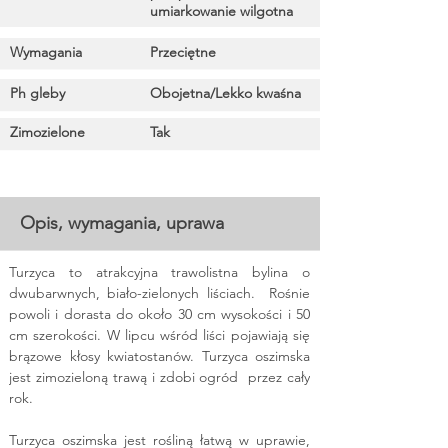
umiarkowanie wilgotna
Wymagania
Przeciętne
Ph gleby
Obojetna/Lekko kwaśna
Zimozielone
Tak
Opis, wymagania, uprawa
Turzyca to atrakcyjna trawolistna bylina o 
dwubarwnych, biało-zielonych liściach.  Rośnie 
powoli i dorasta do około 30 cm wysokości i 50 
cm szerokości. W lipcu wśród liści pojawiają się 
brązowe kłosy kwiatostanów. Turzyca oszimska 
jest zimozieloną trawą i zdobi ogród  przez cały 
rok. 
Turzyca oszimska jest rośliną łatwą w uprawie, 