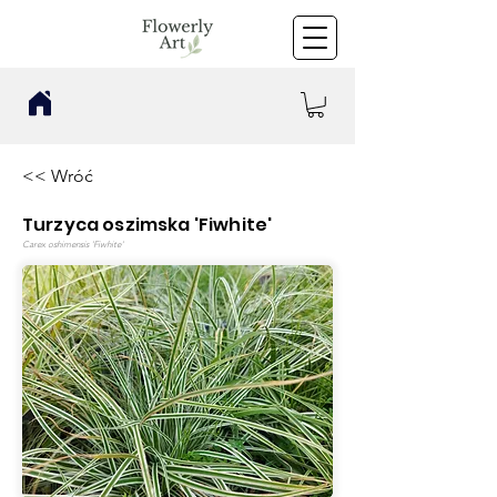
<< Wróć
Turzyca oszimska 'Fiwhite'
Carex oshimensis 'Fiwhite'