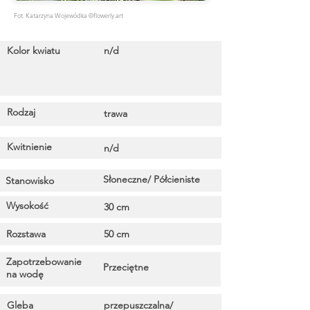
Fot. Katarzyna Wojewódka ©flowerly.art
Kolor kwiatu
n/d
Rodzaj
trawa
Kwitnienie
n/d
Słoneczne/ Półcieniste
Stanowisko
Wysokość
30 cm
Rozstawa
50 cm
Zapotrzebowanie
Przeciętne
na wodę
Gleba
przepuszczalna/