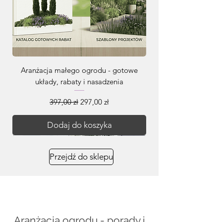
Aranżacja małego ogrodu - gotowe
układy, rabaty i nasadzenia
Regularna cena
Cena rabatowa
397,00 zł
297,00 zł
Dodaj do koszyka
Przejdź do sklepu
Aranżacja ogrodu - porady i