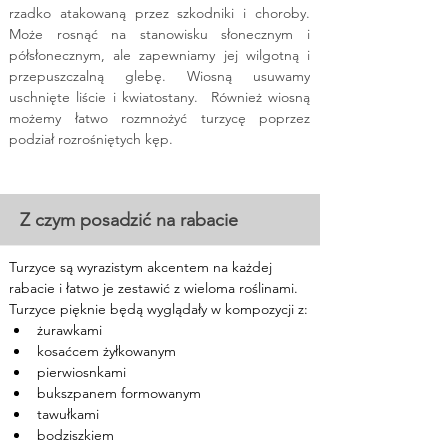
rzadko atakowaną przez szkodniki i choroby. 
Może rosnąć na stanowisku słonecznym i 
półsłonecznym, ale zapewniamy jej wilgotną i 
przepuszczalną glebę. Wiosną usuwamy 
uschnięte liście i kwiatostany.  Również wiosną 
możemy łatwo rozmnożyć turzycę poprzez 
podział rozrośniętych kęp.
Z czym posadzić na rabacie
Turzyce są wyrazistym akcentem na każdej 
rabacie i łatwo je zestawić z wieloma roślinami. 
Turzyce pięknie będą wyglądały w kompozycji z:
żurawkami
kosaćcem żyłkowanym
pierwiosnkami
bukszpanem formowanym
tawułkami
bodziszkiem