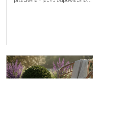
przeciwnie – jedno odpowiednio
dobrane drzewo może odmienić
charakter całej przestrzeni, wprowadzić
cień, nadać jej rytm i sprawić, że ogród
będzie wyglądał harmonijnie przez cały
rok. Kluczem jest dobór właściwych
gatunków i przemyślany projekt
ogrodu . Istnieją odmiany drzew o
kompaktowym pokroju, które idealnie
sprawdzają się w małych ogrodach, nie
przytłaczając przestrzeni. W tym
artykule znajdziesz: drzew
Rabata przy tarasie – 3