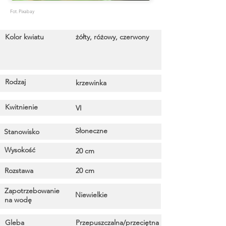
Fot. Pixabay
Kolor kwiatu
żółty, różowy, czerwony
Rodzaj
krzewinka
Kwitnienie
VI
Słoneczne
Stanowisko
Wysokość
20 cm
Rozstawa
20 cm
Zapotrzebowanie
Niewielkie
na wodę
Gleba
Przepuszczalna/przeciętna