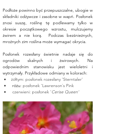
Podłoże powinno być przepuszczalne, ubogie w 
składniki odżywcze i zasobne w wapń. Posłonek 
znosi suszę, roślinę tę podlewamy tylko w 
okresie początkowego wzrostu, mulczujemy 
żwirem a nie korą.  Podczas bezśnieżnych, 
mroźnych zim roślina może wymagać okrycia.
Posłonek rozesłany świetnie nadaje się do 
ogrodów skalnych i żwirowych. Na 
odpowiednim stanowisku jest wieloletni i 
wytrzymały. Przykładowe odmiany w kolorach:
żółtym: posłonek rozesłany 'Sterntaler'
 różu: 
posłonek 'Lawrenson`s Pink
 czerwieni: posłonek '
Cerise Queen'