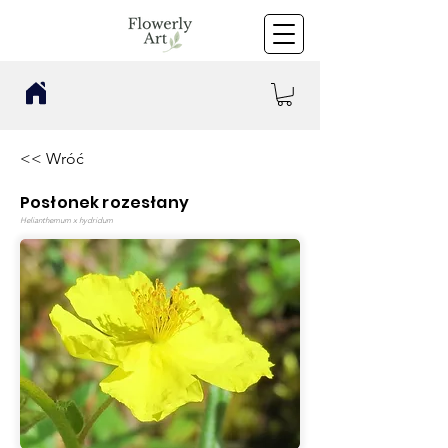
<< Wróć
Posłonek rozesłany
Helianthemum x hydridum