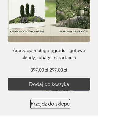
Aranżacja małego ogrodu - gotowe
układy, rabaty i nasadzenia
Regularna cena
Cena rabatowa
397,00 zł
297,00 zł
Dodaj do koszyka
Przejdź do sklepu