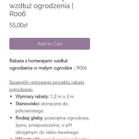
wzdłuż ogrodzenia |
R006
Price
55,00zł
Add to Cart
Rabata z hortensjami wzdłuż
ogrodzenia w małym ogrodzie
| R006
Szczegóły gotowego projektu rabaty
ogrodowej:
Wymiary rabaty:
1,2 m x 3 m
Stanowisko:
słoneczne do
półcienistego
Rodzaj gleby:
przeciętna ogrodowa,
żyzna, przepuszczalna, o pH
obojętnym do lekko kwaśnego