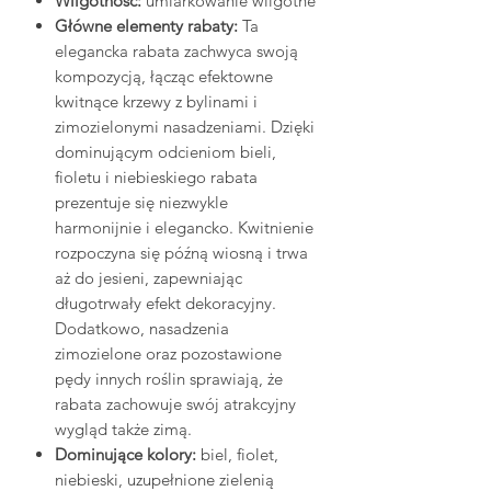
Wilgotność:
umiarkowanie wilgotne
Główne elementy rabaty:
Ta
elegancka rabata zachwyca swoją
kompozycją, łącząc efektowne
kwitnące krzewy z bylinami i
zimozielonymi nasadzeniami. Dzięki
dominującym odcieniom bieli,
fioletu i niebieskiego rabata
prezentuje się niezwykle
harmonijnie i elegancko. Kwitnienie
rozpoczyna się późną wiosną i trwa
aż do jesieni, zapewniając
długotrwały efekt dekoracyjny.
Dodatkowo, nasadzenia
zimozielone oraz pozostawione
pędy innych roślin sprawiają, że
rabata zachowuje swój atrakcyjny
wygląd także zimą.
Dominujące kolory:
biel, fiolet,
niebieski, uzupełnione zielenią