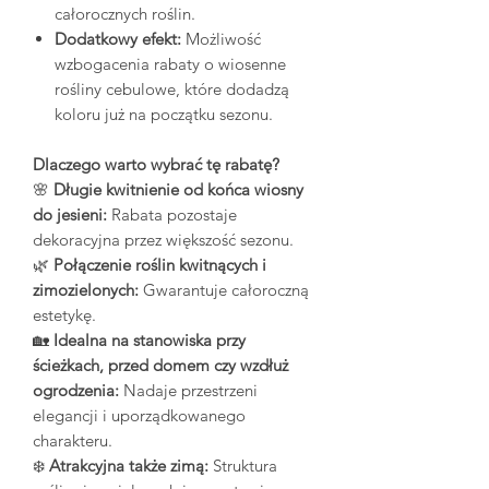
całorocznych roślin.
Dodatkowy efekt:
Możliwość
wzbogacenia rabaty o wiosenne
rośliny cebulowe, które dodadzą
koloru już na początku sezonu.
Dlaczego warto wybrać tę rabatę?
🌸
Długie kwitnienie od końca wiosny
do jesieni:
Rabata pozostaje
dekoracyjna przez większość sezonu.
🌿
Połączenie roślin kwitnących i
zimozielonych:
Gwarantuje całoroczną
estetykę.
🏡
Idealna na stanowiska przy
ścieżkach, przed domem czy wzdłuż
ogrodzenia:
Nadaje przestrzeni
elegancji i uporządkowanego
charakteru.
❄️
Atrakcyjna także zimą:
Struktura