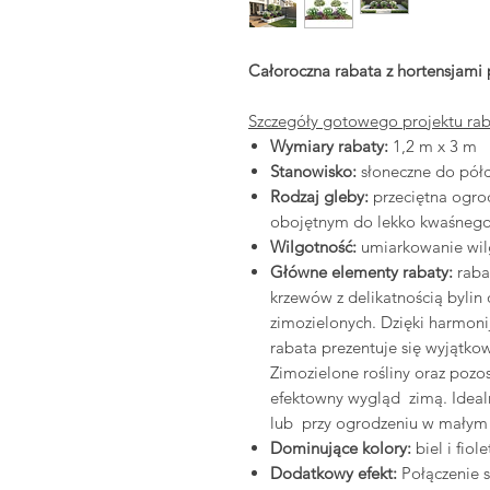
Całoroczna rabata z hortensjami p
Szczegóły gotowego projektu ra
Wymiary rabaty:
1,2 m x 3 m
Stanowisko:
słoneczne do półc
Rodzaj gleby:
przeciętna ogro
obojętnym do lekko kwaśneg
Wilgotność:
umiarkowanie wil
Główne elementy rabaty:
rabat
krzewów z delikatnością bylin o
zimozielonych. Dzięki harmonij
rabata prezentuje się wyjątkow
Zimozielone rośliny oraz pozos
efektowny wygląd zimą. Idealn
lub przy ogrodzeniu w małym
Dominujące kolory:
biel i fiol
Dodatkowy efekt:
Połączenie s