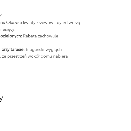
?
ni:
Okazałe kwiaty krzewów i bylin tworzą
iesięcy.
mozielonych:
Rabata zachowuje
przy tarasie:
Elegancki wygląd i
, że przestrzeń wokół domu nabiera
y