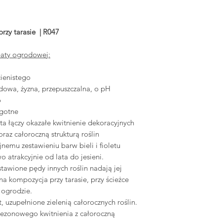
projektowanej ra
Wizualizacje raba
Plan roślinności –
rzy tarasie
| R047
Rzut techniczny n
nabycia (nazwa p
baty ogrodowej:
wskazanie możli
Rośliny w projekc
ienistego
Wskazówki gdzie 
dowa, żyzna, przepuszczalna, o pH
uwagę przy ich z
o
Wskazówki dotycz
gotne
a łączy okazałe kwitnienie dekoracyjnych
raz całoroczną strukturą roślin
nemu zestawieniu barw bieli i fioletu
o atrakcyjnie od lata do jesieni.
tawione pędy innych roślin nadają jej
a kompozycja przy tarasie, przy ścieżce
 ogrodzie.
et, uzupełnione zielenią całorocznych roślin.
ezonowego kwitnienia z całoroczną